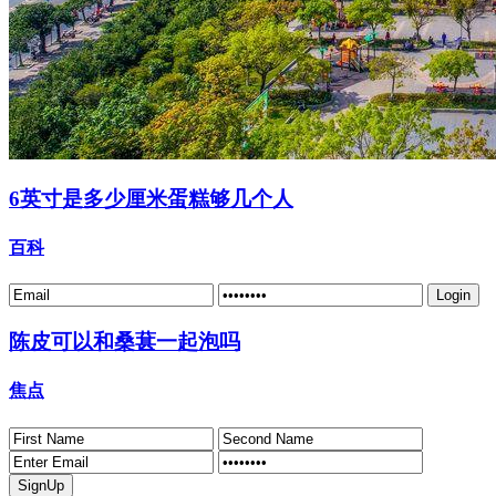
6英寸是多少厘米蛋糕够几个人
百科
陈皮可以和桑葚一起泡吗
焦点