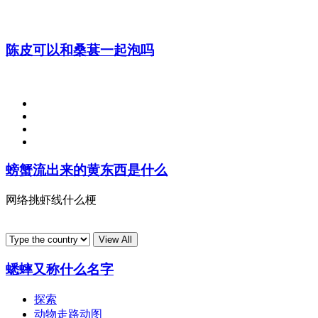
陈皮可以和桑葚一起泡吗
螃蟹流出来的黄东西是什么
网络挑虾线什么梗
蟋蟀又称什么名字
探索
动物走路动图