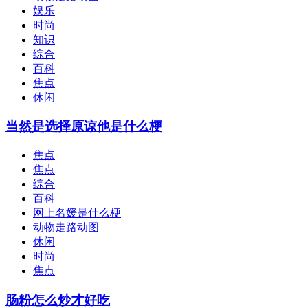
娱乐
时尚
知识
综合
百科
焦点
休闲
当然是选择原谅他是什么梗
焦点
焦点
综合
百科
网上名媛是什么梗
动物走路动图
休闲
时尚
焦点
肠粉怎么炒才好吃