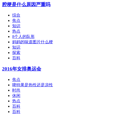
腔梗是什么原因严重吗
综合
焦点
知识
热点
8个人的队形
妈妈的味道图片什么梗
知识
探索
百科
2016年女排奥运会
焦点
啤特果是热性还是凉性
时尚
休闲
热点
百科
百科